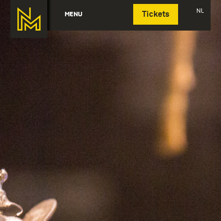
Deutsch
NL
MENU
Tickets