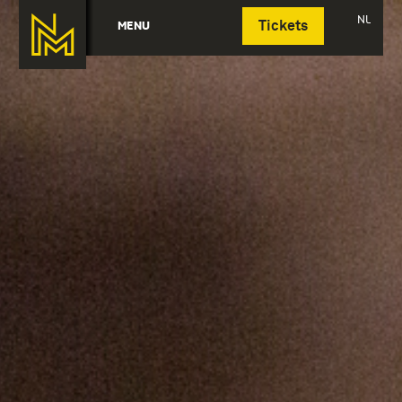
Deutsch
NL
MENU
Tickets