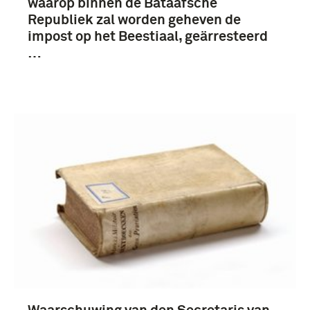
Bataafse Republiek (1795-1806) (55)
waarop binnen de Bataafsche
Republiek zal worden geheven de
impost op het Beestiaal, geärresteerd
…