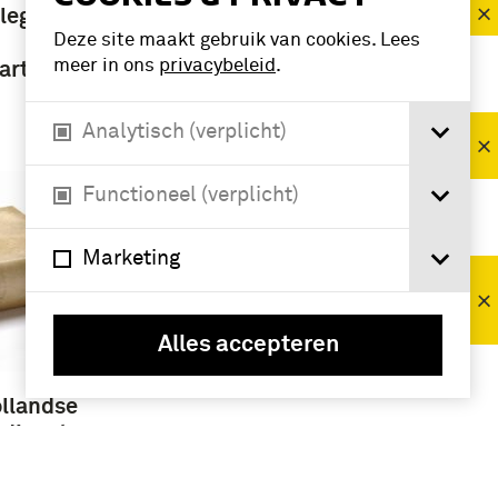
artikel (9)
leger
Deze site maakt gebruik van cookies. Lees
meer in ons
privacybeleid
.
artikel
Periode
Analytisch (verplicht)
Franse Tijd
(1795-1813) (9)
Functioneel (verplicht)
Geografie
Marketing
Bataafse
Republiek
(1795-1806) (9)
Alles accepteren
ollandse
 dienst