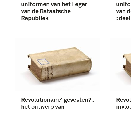
uniformen van het Leger
unifo
van de Bataafsche
van d
Republiek
: deel
Revolutionaire' gevesten? :
Revol
het ontwerp van
invlo
Nederlandse sabels en
revol
degens in de Franse tijd,
Neder
1795-1813, en de invloed
muzie