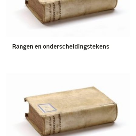
boek (90)
brochure (43)
studieboek (24)
rapport (22)
Rangen en onderscheidingstekens
Meer
1951-2000 (216)
1901-1950 (19)
1851-1900 (6)
1801-1850 (3)