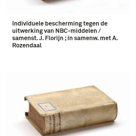
Koninklijke Landmacht (1813/1814-heden)
(216)
Individuele bescherming tegen de
uitwerking van NBC-middelen /
samenst. J. Florijn ; in samenw. met A.
Rozendaal
Nederland (216)