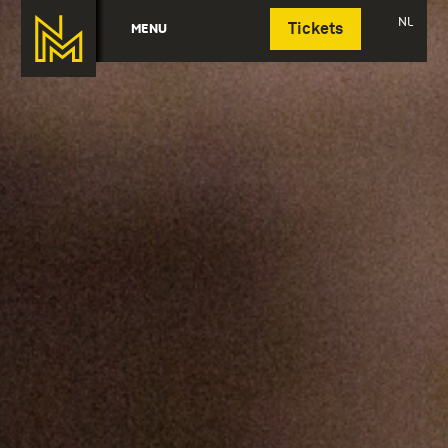
Deutsch
NL
MENU
Tickets