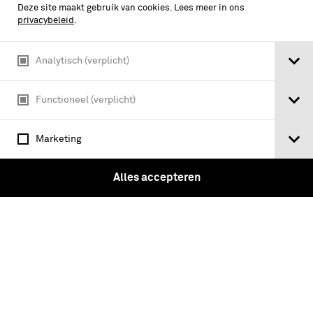
Deze site maakt gebruik van cookies. Lees meer in ons
privacybeleid
.
Kan Europa op eigen benen staan? :
Analytisch (verplicht)
defensie zonder Trump / [tekst:
Matthijs de Olde ; illustraties: Bas van
Functioneel (verplicht)
der Schot]
Marketing
Alles accepteren