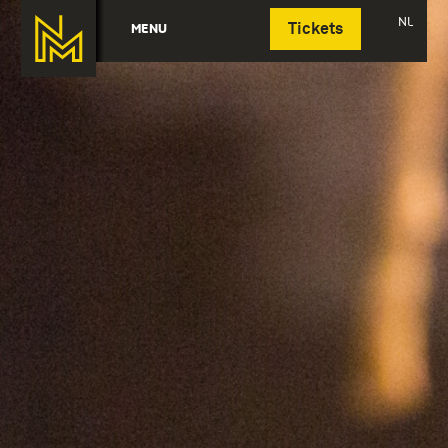
Deutsch
NL
MENU
Tickets