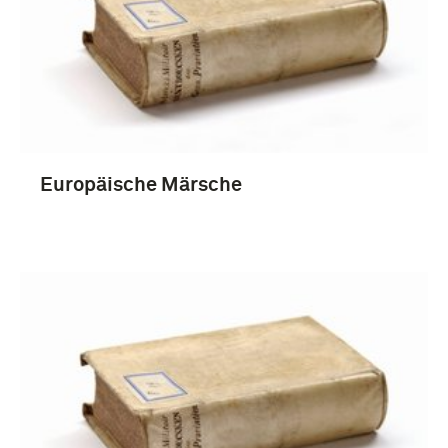
boek (1249)
blanke wapens (53)
brochure (35)
rapport (30)
Europäische Märsche
Meer
1701-1750 (173)
Tweede Wereldoorlog (1939-1945) (131)
1951-2000 (127)
Eerste Wereldoorlog (1914-1918) (126)