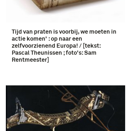
Meer
Tijd van praten is voorbij, we moeten in
NAVO (51)
actie komen' : op naar een
zelfvoorzienend Europa! / [tekst:
Civiel ? (49)
Pascal Theunissen ; foto's: Sam
Rentmeester]
Officier (21)
Vauban, Sébastien le Prestre de (17)
Meer
Europa (1769)