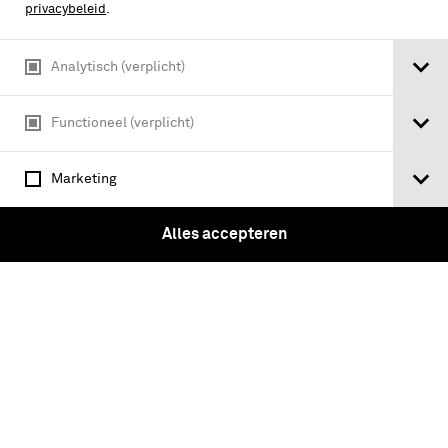
privacybeleid
.
Analytisch (verplicht)
Functioneel (verplicht)
Marketing
Alles accepteren
Uniformering hoofdofficieren
Bataafsche Republiek : generaals en
generale staf