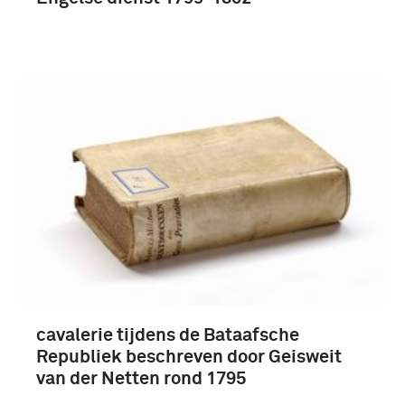
Franse Tijd (1795-1813) (88)
1751-1800 (4)
1801-1850 (4)
Napoleontische oorlog (1795-1815) (4)
Bataafse Republiek (1795-1806) (88)
cavalerie tijdens de Bataafsche
Republiek beschreven door Geisweit
van der Netten rond 1795