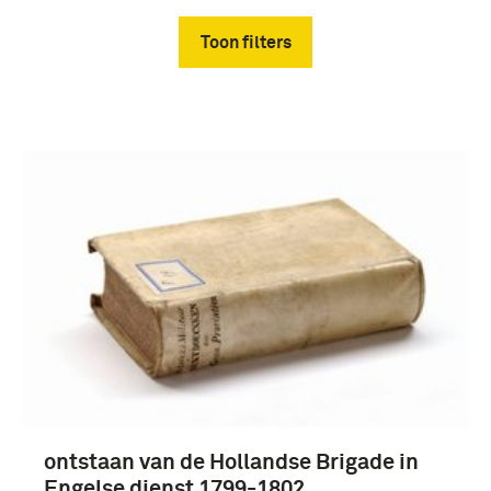
Toon filters
Verwijder filters
wet (55)
boek (18)
artikel (9)
tentoonstellingscatalogus (3)
ontstaan van de Hollandse Brigade in
Engelse dienst 1799-1802