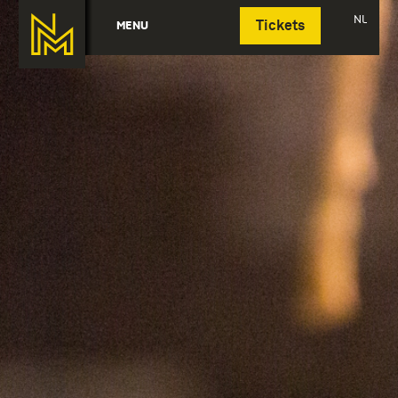
Deutsch
NL
MENU
Tickets